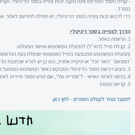
- קניית הספר המודפס אינה מקנה זכות צפייה בספר הדיגיטלי. וקני
בנפרד.
כדי לרכוש זכות צפייה בספר הדיגיטלי, יש תחילה להירשם לאתר. 
הדרך לצפייה בספר דיגיטלי:
1. הרשמה באתר.
2. קבלת מייל (דוא"ל) להפעלת המשתמש ואישור הפעלתו.
(הפעלת המשתמש מתבצעת במייל האוטומטי שנשלח בעת ההרשמה, 
'הספאם' 'דואר זבל' או תיקייה אחרת, כמו כן יש לוודא שכתובת הדו
כניסה
3. ביצוע רכישת הספר הדיגיטלי המבוקש כאשר המשתמש המופעל מחובר לאתר.
4. כניסה לאיזור האישי - ל'ספרייה שלי', שם יופיע הספר מיידית לאחר הרכישה.
הרשמה
5. קריאה מהנה!
הקטגוריות
שלנו
למעבר מהיר לקטלוג הספרים - לחץ כאן.
מיקודים
לשון