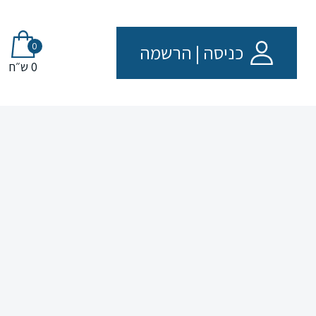
0
כניסה
|
הרשמה
0 ש״ח