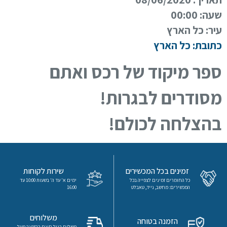
שעה:
00:00
עיר:
כל הארץ
כתובת:
כל הארץ
ספר מיקוד של רכס ואתם
כניסה
מסודרים לבגרות!
הרשמה
הקטגוריות
בהצלחה לכולם!
שלנו
מיקודים
לשון
זמינים בכל המכשירים
שירות לקוחות
כל החומרים זמינים לצפייה בכל
ימים א' עד ה' בשעות 10:00 עד
המכשירים: מחשב, נייד, טאבלט
16:00
מדעים
משלוחים
הזמנה בטוחה
ערבית
משלוח רגיל חינם בהזמנה מעל