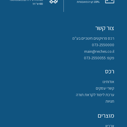
100% קניה מאובטחת
400 ש"ח!
ספרות
תנ”ך
צור קשר
רכס פרויקטים חינוכיים בע"מ
מתמטיקה
073-2550000
main@reches.co.il
גיאוגרפיה
פקס: 073-2550055
פסיכולוגיה
רכס
אודותינו
אזרחות
קשרי עסקים
ערכת לימוד לקראת תורה
היסטוריה
חנויות
תרבות
מוצרים
ישראל
ארכיון