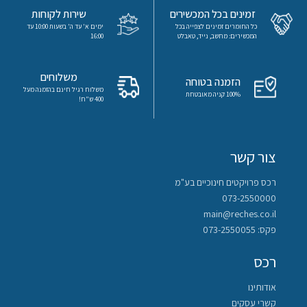
כניסה
זמינים בכל המכשירים
שירות לקוחות
כל החומרים זמינים לצפייה בכל
ימים א' עד ה' בשעות 10:00 עד
הרשמה
המכשירים: מחשב, נייד, טאבלט
16:00
הקטגוריות
שלנו
משלוחים
הזמנה בטוחה
משלוח רגיל חינם בהזמנה מעל
100% קניה מאובטחת
400 ש"ח!
מיקודים
לשון
צור קשר
מדעים
רכס פרויקטים חינוכיים בע"מ
073-2550000
ערבית
main@reches.co.il
פקס: 073-2550055
ספרות
רכס
תנ”ך
אודותינו
קשרי עסקים