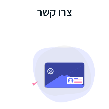
פיזיקה
צרו קשר
תיאטרון
אנגלית
עברית
למגזר
הערבי
סדרת
תנך
רם
מחשב