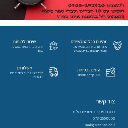
זמינים בכל המכשירים
שירות לקוחות
כל החומרים זמינים לצפייה בכל
ימים א' עד ה' בשעות 10:00 עד
המכשירים: מחשב, נייד, טאבלט
16:00
משלוחים
הזמנה בטוחה
משלוח רגיל חינם בהזמנה מעל
100% קניה מאובטחת
400 ש"ח!
צור קשר
רכס פרויקטים חינוכיים בע"מ
073-2550000
main@reches.co.il