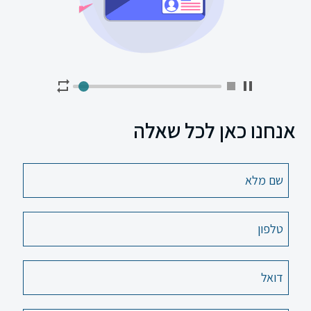
חינוך
מיוחד
ספרדית
ערכת
לימוד
אנחנו כאן לכל שאלה
לקראת
תורה
מורים