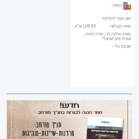
כימיה
מתמטיקה
סוג: ספר לתלמיד
מחיר קטלוגי:
109.00 ש"ח
גיאוגרפיה
מאת: אילנה ניר, מירה תמיר,
אורית סיון ישראלי
שכבת גיל:
י
פסיכולוגיה
אזרחות
היסטוריה
תרבות
ישראל
ומורשתו
מיצ"ב