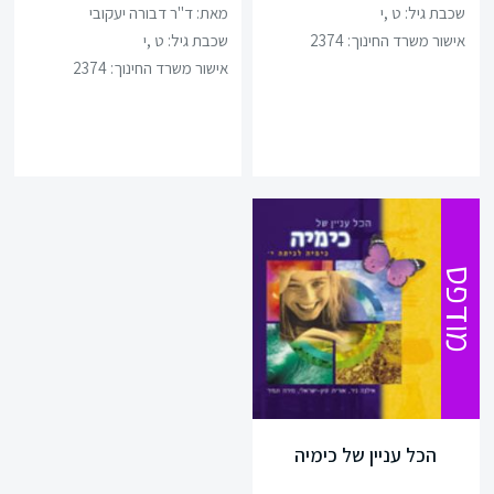
שכבת גיל:
ט ,י
מאת: ד"ר דבורה יעקובי
אישור משרד החינוך: 2374
שכבת גיל:
ט ,י
כניסה
אישור משרד החינוך: 2374
הרשמה
הקטגוריות
שלנו
מיקודים
לשון
מודפס
מדעים
ערבית
ספרות
הכל עניין של כימיה
תנ”ך