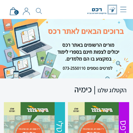
0
| כימיה
הקטלוג שלנו
מודפס
דיגטלי