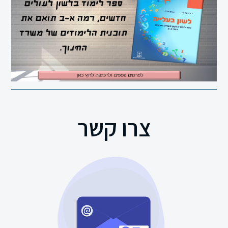
סדרת
תנך
רם
מחשב
ספרי
עיון
צרו קשר
תקשורת
חוברות
קיץ
משחקים