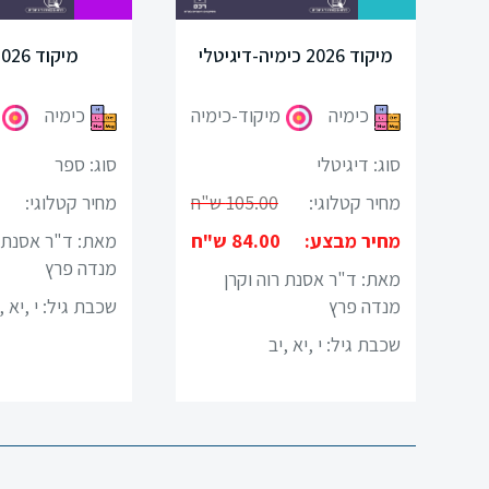
מתמטיקה
בסביבת הכימיה - דיגיטלי
מיקוד 2026 כימיה-דיגיטלי
גיאוגרפיה
ה
כימיה
כימיה
פסיכולוגיה
סוג: דיגיטלי
סוג: דיגיטלי
אזרחות
מחיר קטלוגי:
71.71 ש"ח
מחיר קטלוגי:
היסטוריה
מחיר מבצע:
23.67 ש"ח
מחיר מבצע:
מאת: ד"ר דבורה יעקובי
מאת: ד"ר אסנת ר
תרבות
מנדה פרץ
שכבת גיל:
י ,יא ,יב
ישראל
שכבת גיל:
י ,יא ,
ומורשתו
מיצ"ב
סוציולוגיה