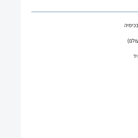
כימיה
ולם)
יד