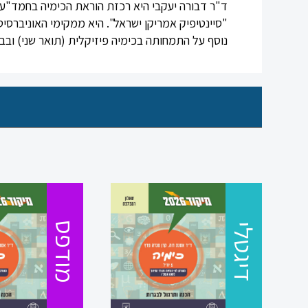
ד"ר דבורה יעקבי היא רכזת הוראת הכימיה בחמד"ע
"סיינטיפיק אמריקן ישראל". היא ממקימי האוניברסי
הרשמה
נוסף על התמחותה בכימיה פיזיקלית (תואר שני) ובביוכ
הקטגוריות
שלנו
מיקודים
לשון
מדעים
ערבית
דיגטלי
דיגטלי
ספרות
תנ”ך