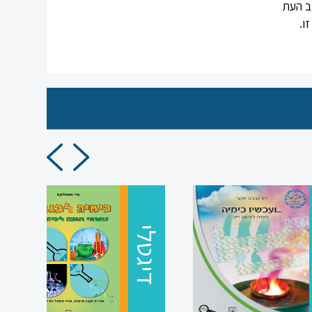
ב העת
ו.
דיגטלי