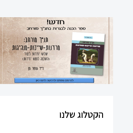
ביולוגיה
כימיה
פיזיקה
תיאטרון
אנגלית
עברית
למגזר
הערבי
הקטלוג שלנו
סדרת
תנך