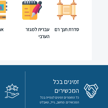
רם
מחשב
מחשב
סדרת תנך רם
עברית למגזר
אנ
ספרי
הערבי
עיון
תקשורת
חוברות
קיץ
זמינים בכל
משחקים
המכשירים
כל החומרים זמינים לצפייה בכל
חינוך
המכשירים: מחשב, נייד, טאבלט
מיוחד