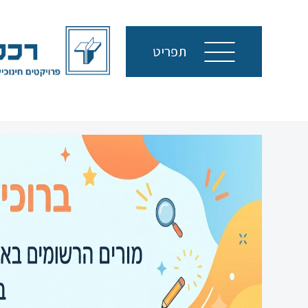
תפריט
סגור