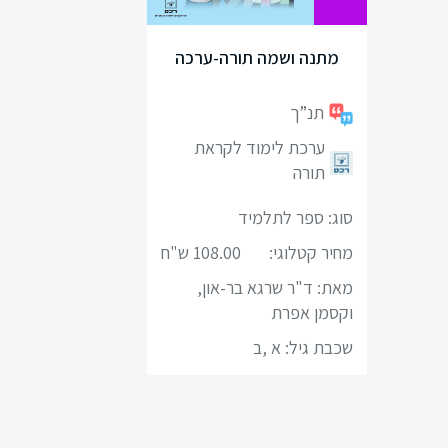
כניסה
מתנה ושמה תורה-ערכה
הרשמה
תנ”ך
הקטגוריות
ערכת לימוד לקראת
שלנו
תורה
מיקודים
סוג: ספר לתלמיד
מחיר קטלוגי:
108.00 ש"ח
לשון
מאת: ד"ר שרגא בר-און,
מדעים
וקסמן אפרת
שכבת גיל:
א ,ב
ערבית
ספרות