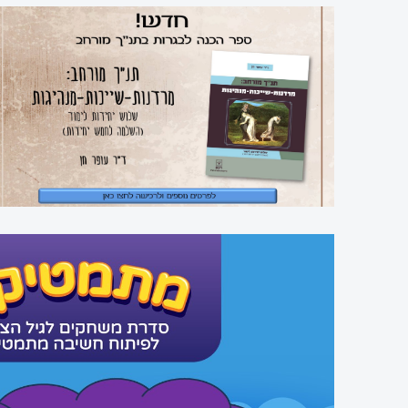
תנ”ך
מתמטיקה
גיאוגרפיה
פסיכולוגיה
אזרחות
היסטוריה
תרבות
ישראל
ומורשתו
מיצ"ב