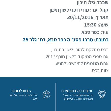
שכבת גיל:
תיכון
קהל יעד:
מורי ורכזי לשון תיכון
תאריך:
30/11/2016
שעה:
15:30
עיר:
כפר סבא
כתובת:
מרכז פסג"ה כפר סבא, רח' גלר 25
כניסה
הרשמה
רכס מחלקת למורי לשון בתיכון,
את ספרי המיקוד בלשון חורף 2017,
הקטגוריות
אתם מוזמנים להירשם ולהגיע
שלנו
צוות רכס.
מיקודים
לשון
זמינים בכל המכשירים
שירות לקוחות
כל החומרים זמינים לצפייה בכל
ימים א' עד ה' בשעות 10:00 עד
מדעים
המכשירים: מחשב, נייד, טאבלט
16:00