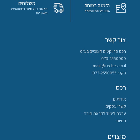
ערבית
משלוחים
הזמנה בטוחה
משלוח רגיל חינם בהזמנה מעל
100% קניה מאובטחת
400 ש"ח!
ספרות
תנ”ך
צור קשר
מתמטיקה
רכס פרויקטים חינוכיים בע"מ
073-2550000
גיאוגרפיה
main@reches.co.il
פקס: 073-2550055
פסיכולוגיה
רכס
אזרחות
אודותינו
קשרי עסקים
היסטוריה
ערכת לימוד לקראת תורה
חנויות
תרבות
מוצרים
ישראל