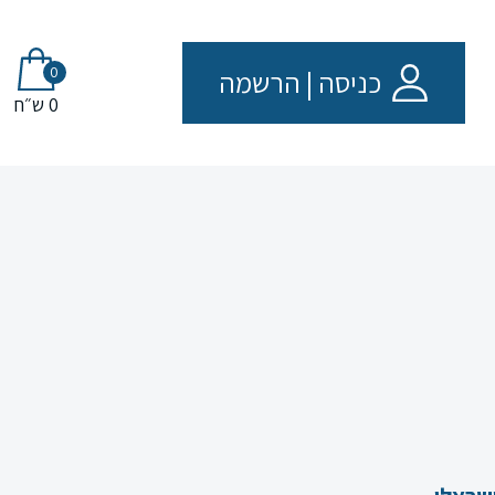
0
כניסה
|
הרשמה
0 ש״ח