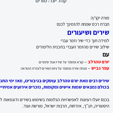
קהל יעד:
מורים
מורה יקר/ה
חברת רכס שמחה להזמינך לכנס
שירים ושיעורים
כניסה
למידה תוך כדי שיר וזמר עברי
הרשמה
שילוב שירים מהזמר העברי בתכנית הלימודים
עם
הקטגוריות
יורם טהרלב
–
קורא ומספר על שיריו ועוד סיפורים
שלנו
עפר גביש
–
מנחה שירה ומספר על גיוס השירים לעזרת ההוראה
מיקודים
שירים רבים מאת יורם טהרלב עוסקים בגיבורינו, מאז ימי התנ"
בכולם נמצאים שמות אישים ומקומות, נזכרים אירועים אמיתיים
לשון
בכנס יועלו רעיונות לאפשרויות הגלומות בשימוש בשירים ודוגמאות ל
מדעים
היסטוריה, תנ"ך, אזרחות, תרבות ישראל, מורשת ועוד.