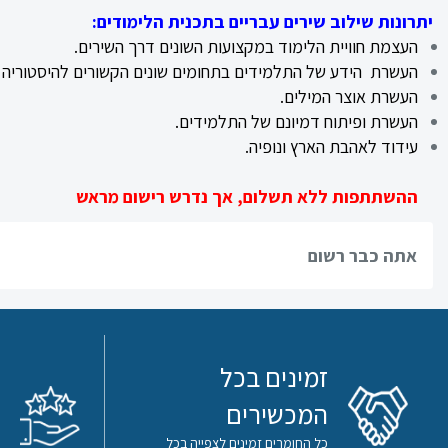
ערבית
יתרונות שילוב שירים עבריים בתכנית הלימודים:
העצמת חוויית הלימוד במקצועות השונים דרך השירים.
ספרות
העשרת הידע של התלמידים בתחומים שונים הקשורים להיסטוריה ו
העשרת אוצר המילים.
תנ”ך
העשרת ופיתוח דמיונם של התלמידים.
עידוד לאהבת הארץ ונופיה.
מתמטיקה
ההשתתפות ללא תשלום, אך נדרש רישום מראש
גיאוגרפיה
אתה כבר רשום
פסיכולוגיה
אזרחות
היסטוריה
זמינים בכל
המכשירים
תרבות
כל החומרים זמינים לצפייה בכל
ישראל