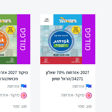
היסטוריה
תרבות
מודפס
מודפס
ישראל
ומורשתו
מיצ"ב
סוציולוגיה
ונות
2027-אזרחות 70% שאלון
מיקוד 27
34271/הראל שושן
וזכויות/הרא
ביולוגיה
אזרחות
אזרחות
כימיה
מיקוד-אזרחות
מיקוד-אזרח
פיזיקה
סוג: ספר
סוג: ספר