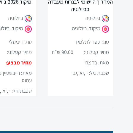
בדה
המדריך היישומי לבגרות מעבדה
מיקוד 2026 ביולוגיה-דיגיטלי
מיקודים
בביולוגיה
ביולוגיה
ביולוגיה
לשון
מיקוד-ביולוגיה
מיקוד-ביולוג
מדעים
סוג: ספר לתלמיד
סוג: דיגיטלי
ערבית
מחיר קטלוגי:
90.00 ש"ח
מחיר קטלוגי:
מאת: בר צחי
מחיר מבצע:
ספרות
שכבת גיל:
י ,יא ,יב
מאת: רייבשטיין נ
תנ”ך
עמוס
שכבת גיל:
י ,יא ,
מתמטיקה
גיאוגרפיה
פסיכולוגיה