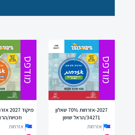
אזרחות
היסטוריה
תרבות
ישראל
ומורשתו
מודפס
מודפס
מיצ"ב
סוציולוגיה
ביולוגיה
ונות
2027-אזרחות 70% שאלון
מיקוד 27
34271/הראל שושן
וזכויות/הרא
כימיה
אזרחות
אזרחות