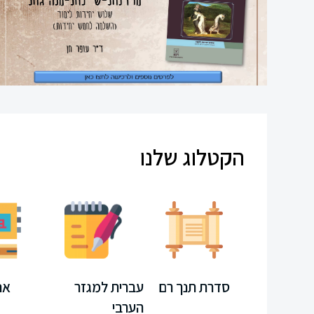
ספרי
עיון
תקשורת
חוברות
קיץ
הקטלוג שלנו
משחקים
חינוך
מיוחד
ספרדית
מחשב
סדרת תנך רם
עברית למגזר
אנ
ערכת
הערבי
לימוד