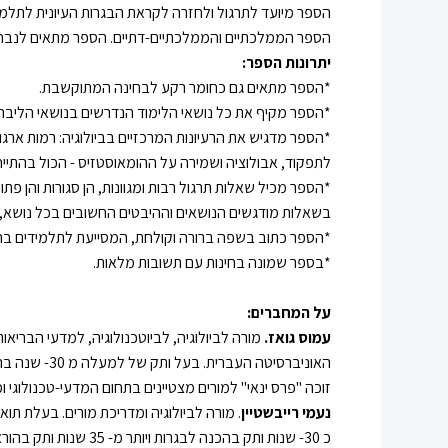
הספר מיועד לתרגול ולחזרה לקראת הבגרות העיונית לתלמידי 5 יח"ל בביולוג
הספר הממלכתיים והממלכתיים-דתיים. הספר מתאים לנבחנים בשאלונים 43381
יתרונות הספר:
*הספר מתאים גם כחומר רקע לבחינה המתוקשבת.
*הספר מקיף את כל נושאי הלימוד הנדרשים בנושאי הליבה בה
*הספר מדגיש את הרעיונות המרכזיים בביולוגיה: רמות ארג
לתפקוד, אבולוציה ושמירה על ההומאוסטזיס - הכול בהתיי
*הספר מכיל שאלות תרגול רבות ומגוונות, הן סגורות והן פת
בשאלות מודגשים הנושאים וההיבטים החשובים בכל נושא, 
*הספר כתוב בשפה ברורה וקולחת, המסייעת לתלמידים בה
*בספר שמונה בחינות עם תשובות מלאות.
על המחברים:
עמוס גואז.
מורה לביולוגיה, לביוטכנולוגיה, למדעי הבריא
האוניברסיטה העברית. בעל ותק של למעלה מ 30- שנה בהוראה וכ 30- שנות ותק בהכנה לבגרות בביולוגיה.
זוכה "פרס ינאי" למורים מצטיינים בתחום המדעי-טכנולוגי 
נעמי רייבשטיין
. מורה לביולוגיה ומדריכת מורים. בעלת תו
כ 30- שנות ותק בהכנה לבגרות ויותר מ- 35 שנות ותק בהוראה. בודקת בחינות בגרות קרוב ל- 25 שנים. בעלת ניסיון