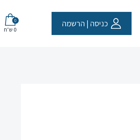
0
כניסה
|
הרשמה
0 ש״ח