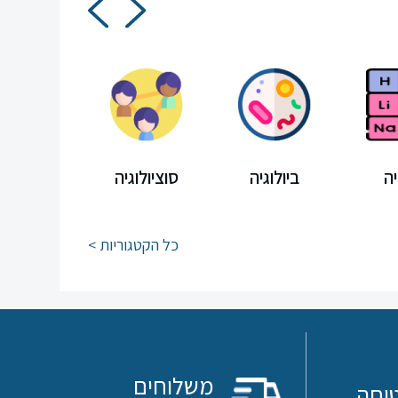
ה
ביולוגיה
סוציולוגיה
מיצ"ב
כל הקטגוריות >
משלוחים
וחה