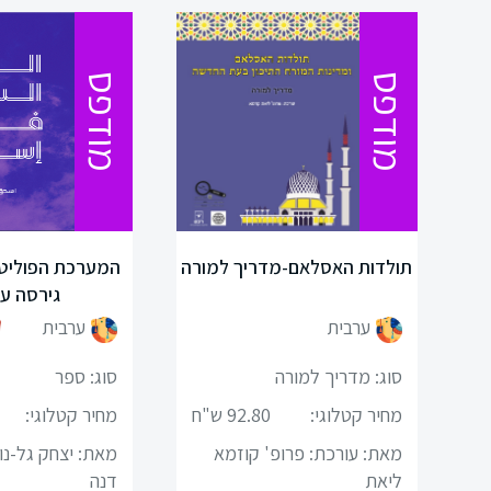
מודפס
מודפס
כניסה
רה
תולדות האסלאם-מדריך למורה
המערכת הפוליטי
הרשמה
גירסה ע
הקטגוריות
ערבית
ערבית
שלנו
סוג: מדריך למורה
סוג: ספר
מיקודים
מחיר קטלוגי:
92.80 ש"ח
מחיר קטלוגי:
מאת: עורכת: פרופ' קוזמא
מאת: יצחק גל-נו
לשון
ליאת
דנה