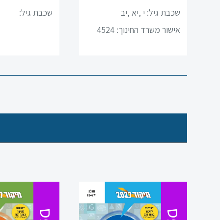
מדעים
שכבת גיל:
י ,יא ,יב
שכבת גיל:
אישור משרד החינוך: 4524
ערבית
ספרות
תנ”ך
מתמטיקה
גיאוגרפיה
פסיכולוגיה
אזרחות
היסטוריה