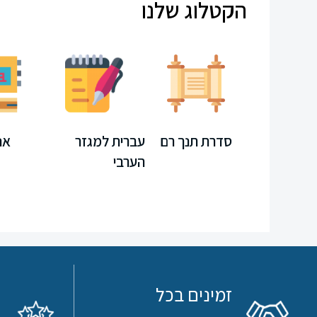
הקטלוג שלנו
חוברות
קיץ
משחקים
חינוך
מחשב
סדרת תנך רם
עברית למגזר
אנ
מיוחד
הערבי
ספרדית
ערכת
לימוד
לקראת
זמינים בכל
תורה