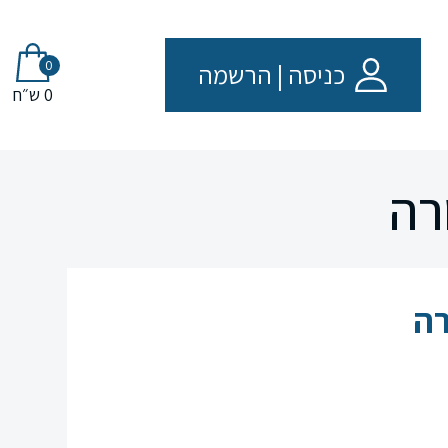
0
כניסה
|
הרשמה
0 ש״ח
רה
רה