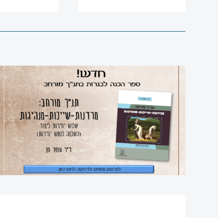
אנגלית
עברית
למגזר
הערבי
סדרת
תנך
רם
מחשב
ספרי
עיון
תקשורת