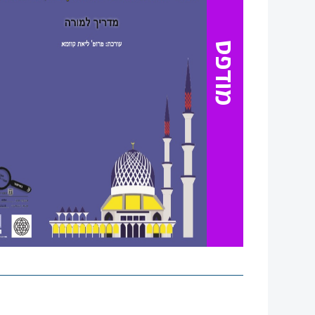
סגור
מודפס