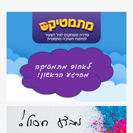
הערבי
סדרת
תנך
רם
מחשב
ספרי
עיון
תקשורת
חוברות
קיץ