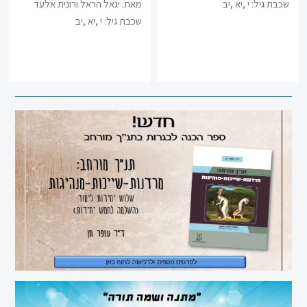
שכבת גיל:
י ,יא ,יב
מאת: יגאל הראל ורונית אלעד
שכבת גיל:
י ,יא ,יב