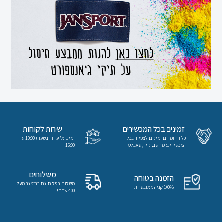
משחקים
חינוך
מיוחד
ספרדית
ערכת
לימוד
זמינים בכל המכשירים
שירות לקוחות
לקראת
כל החומרים זמינים לצפייה בכל
ימים א' עד ה' בשעות 10:00 עד
המכשירים: מחשב, נייד, טאבלט
16:00
תורה
מורים
משלוחים
הזמנה בטוחה
משלוח רגיל חינם בהזמנה מעל
100% קניה מאובטחת
400 ש"ח!