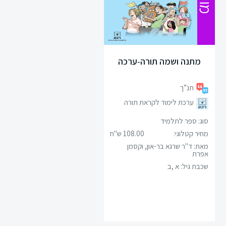
ספרות
תנ”ך
מתנה ושמה תורה-ערכה
מתמטיקה
תנ”ך
גיאוגרפיה
ערכת לימוד לקראת תורה
פסיכולוגיה
סוג: ספר לתלמיד
מחיר קטלוגי:
108.00 ש"ח
אזרחות
מאת: ד"ר שרגא בר-און, וקסמן
אפרת
שכבת גיל:
א ,ב
היסטוריה
תרבות
ישראל