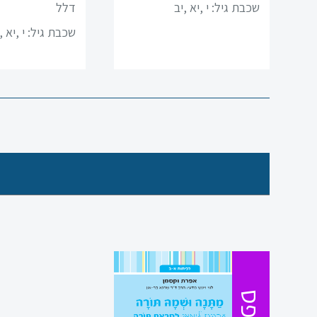
שכבת גיל:
י ,יא ,יב
דלל
מדעים
שכבת גיל:
י ,יא ,
ערבית
ספרות
תנ”ך
מתמטיקה
גיאוגרפיה
פסיכולוגיה
אזרחות
היסטוריה