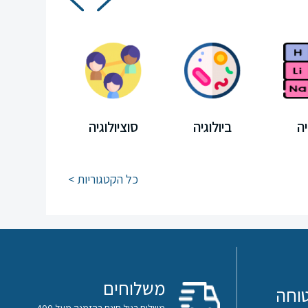
ה
ביולוגיה
סוציולוגיה
מיצ"ב
כל הקטגוריות >
משלוחים
וחה