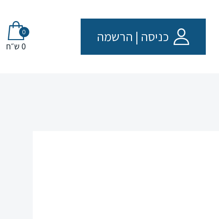
0
כניסה
|
הרשמה
0 ש״ח