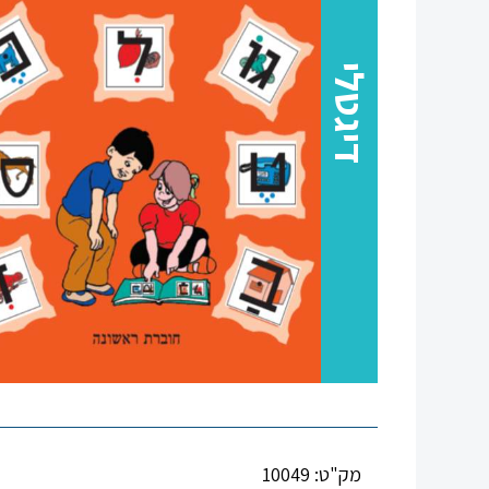
סגור
דיגטלי
מק"ט: 10049