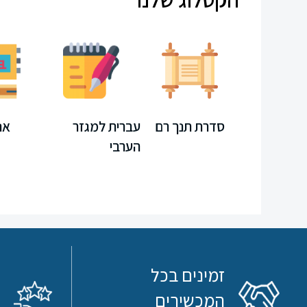
חוברות
קיץ
משחקים
חינוך
מחשב
סדרת תנך רם
עברית למגזר
אנ
הערבי
מיוחד
ספרדית
ערכת
לימוד
לקראת
זמינים בכל
תורה
המכשירים