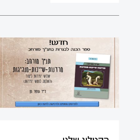
אנגלית
עברית
למגזר
הערבי
סדרת
תנך
רם
מחשב
ספרי
עיון
הקטלוג שלנו
תקשורת