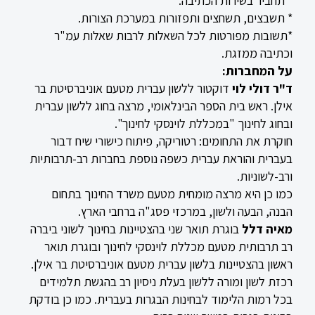
* תחביר בשירות הכתיבה.
* תשבצים, תשחצים ותפזורות במערכת הצורות.
*תשובות מפורטות לכל השאלות לרבות שאלות עמ"ר
וכתיבה ממזגת.
על המחברות:
ד"ר דולי לוי
דוקטור ללשון עברית מטעם אוניברסיטת בר
אילן. ראש בית הספר הבינלאומי, מרצה בחוג ללשון עברית
ובחוג לחינוך "במכללת לוינסקי לחינוך".
חוקרת את התחומים: רטוריקה, פיתוח כישורי שיח דבור
בעברית והוראת עברית כשפה נוספת בחברות רב-תרבותיות
ורב-לשוניות.
כמו כן היא מרצה מומחית מטעם משרד החינוך בתחום
הבנה, הבעה ולשון, במרכזי פסג"ה ברחבי הארץ.
מאיה דלל
בוגרת תואר שני בהצטיינות בחינוך לשוני ביברה
רב תרבותית מטעם מכללת לוינסקי לחינוך ובוגרת תואר
ראשון בהצטיינות בלשון עברית מטעם אוניברסיטת בר אילן.
רכזת לשון ומורה ללשון בעלת ניסיון רב בהגשת תלמידים
בכל רמות הלימוד לבחינות הבגרות בעברית. כמו כן בודקת