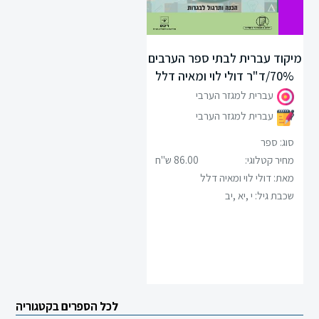
ספרות
תנ”ך
מיקוד עברית לבתי ספר הערבים
70%/ד"ר דולי לוי ומאיה דלל
מתמטיקה
עברית למגזר הערבי
עברית למגזר הערבי
גיאוגרפיה
סוג: ספר
פסיכולוגיה
מחיר קטלוגי:
86.00 ש"ח
מאת: דולי לוי ומאיה דלל
אזרחות
שכבת גיל:
י ,יא ,יב
היסטוריה
תרבות
ישראל
לכל הספרים בקטגוריה