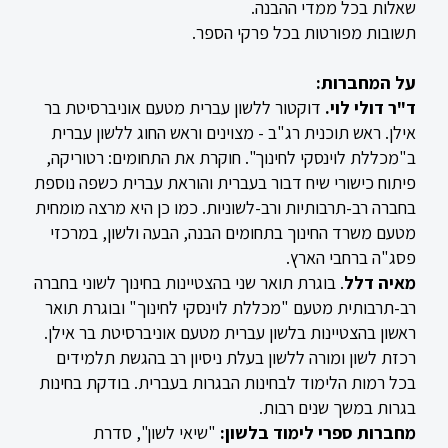
שאלות בכל ממדי ההבנה.
תשובות מפורטות בכל פרקי הספר.
על המחברות:
ד"ר דולי לוי.
דוקטור ללשון עברית מטעם אוניברסיטת בר
אילן. ראש תוכנית רג"ב - מצוינים וראש החוג ללשון עברית
ב"מכללת לוינסקי לחינוך". חוקרת את התחומים: רטוריקה,
פיתוח כישורי שיח דבור בעברית והוראת עברית כשפה נוספת
בחברה רב-תרבותיות ורב-לשוניות. כמו כן היא מרצה מומחית
מטעם משרד החינוך בתחומים הבנה, הבעה ולשון, במרכזי
פסג"ה ברחבי הארץ.
מאיה דלל
. בוגרת תואר שני בהצטיינות בחינוך לשוני בחברה
רב-תרבותית מטעם "מכללת לוינסקי לחינוך" ובוגרת תואר
ראשון בהצטיינות בלשון עברית מטעם אוניברסיטת בר אילן.
רכזת לשון ומורה ללשון בעלת ניסיון רב בהגשת תלמידים
בכל רמות הלימוד לבחינות הבגרות בעברית. בודקת בחינות
בגרות במשך שנים רבות.
מחברות ספרי לימוד בלשון:
"שיאי לשון", סדרת