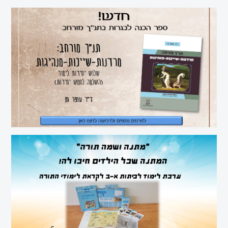
ומורשתו
מיצ"ב
סוציולוגיה
ביולוגיה
כימיה
פיזיקה
תיאטרון
אנגלית
עברית
למגזר