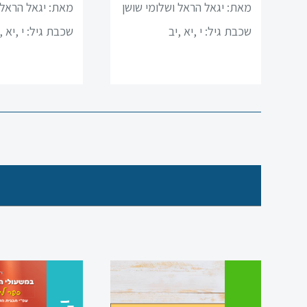
מאת: יגאל הראל ושלומי שושן
מאת: יגאל הראל 
מדעים
ן
שכבת גיל:
י ,יא ,יב
שכבת גיל:
י ,יא ,
ערבית
ספרות
תנ”ך
מתמטיקה
גיאוגרפיה
פסיכולוגיה
אזרחות
היסטוריה