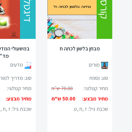
דיגטלי
קורס
תרבות
ישראל
ומורשתו
מיצ"ב
גת
מבחן בלשון לכתה ח
במשעולי המדע 
מד"ל
סוציולוגיה
מורים
מדעים
ביולוגיה
סוג: נספח
סוג: מדריך למור
מחיר קטלוגי:
70.00 ש"ח
מחיר קטלוגי:
כימיה
מחיר מבצע:
50.00 ש"ח
מחיר מבצע:
פיזיקה
שכבת גיל:
ז ,ח ,ט
שכבת גיל:
ז ,ח ,
תיאטרון