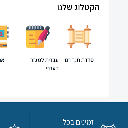
תקשורת
הקטלוג שלנו
חוברות
קיץ
משחקים
חינוך
מחשב
סדרת תנך רם
עברית למגזר
אנ
מיוחד
הערבי
ספרדית
ערכת
לימוד
לקראת
זמינים בכל
תורה