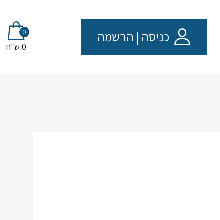
0
כניסה
|
הרשמה
0 ש״ח