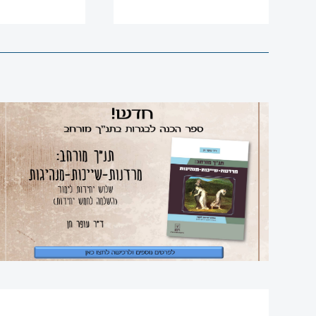
אנגלית
עברית
למגזר
הערבי
סדרת
תנך
רם
מחשב
ספרי
עיון