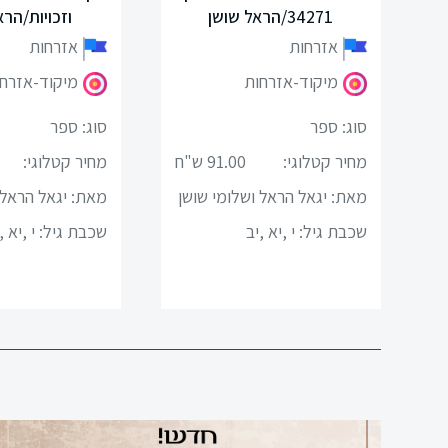
34271/הראל שושן
וזכויות/הרא
פיזיקה
אזרחות
אזרחות
מיקוד-אזרחות
מיקוד-אזרח
תיאטרון
סוג: ספר
סוג: ספר
אנגלית
מחיר קטלוגי:
91.00 ש"ח
מחיר קטלוגי:
עברית
מאת: יגאל הראל ושלומי שושן
מאת: יגאל הראל 
למגזר
ן
שכבת גיל:
י ,יא ,יב
שכבת גיל:
י ,יא ,
הערבי
סדרת
תנך
רם
מחשב