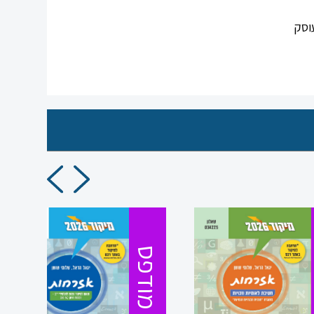
וסק
מודפס