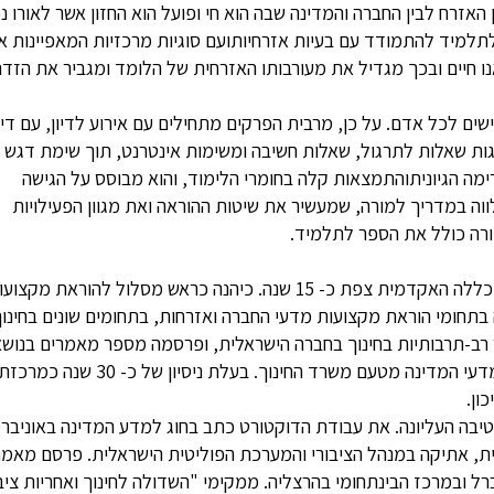
אזרח לבין החברה והמדינה שבה הוא חי ופועל הוא החזון אשר לאורו נ
תלמיד להתמודד עם בעיות אזרחיותועם סוגיות מרכזיות המאפיינות א
ו חיים ובכך מגדיל את מעורבותו האזרחית של הלומד ומגביר את הזדה
ישים לכל אדם. על כן, מרבית הפרקים מתחילים עם אירוע לדיון, עם די
גות שאלות לתרגול, שאלות חשיבה ומשימות אינטרנט, תוך שימת דגש 
ימה הגיוניתוהתמצאות קלה בחומרי הלימוד, והוא מבוסס על הגישה
וה במדריך למורה, שמעשיר את שיטות ההוראה ואת מגוון הפעילויות
ורה כולל את הספר לתלמיד.
- ראש המחלקה להכשרת מורים במכללה האקדמית צפת כ- 15 שנה. כיהנה כראש מסלול להוראת מקצו
בתחומי הוראת מקצועות מדעי החברה ואזרחות, בתחומים שונים בחינוך
קר רב-תרבותיות בחינוך בחברה הישראלית, ופרסמה מספר מאמרים בנושא
בארץ ובעולם. ד"ר בינה גלדי חברה בוועדת מקצוע מדעי המדינה מטעם משרד החינוך. בעלת ניסיון של כ- 30 שנה כמרכ
ון.
יבה העליונה. את עבודת הדוקטורט כתב בחוג למדע המדינה באוניבר
ת, אתיקה במנהל הציבורי והמערכת הפוליטית הישראלית. פרסם מאמר
 ובמרכז הבינתחומי בהרצליה. ממקימי "השדולה לחינוך ואחריות ציבו