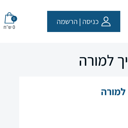
0
כניסה
|
הרשמה
0 ש״ח
ך למורה
 למורה