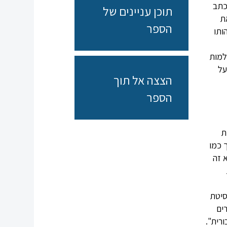
כתב
תוכן עניינים של
ת
הספר
ותו
למות
על
הצצה אל תוך
הספר
עות
 כמו
 זה
זת
סיטת
ים
רית".