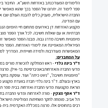
הלימודים המעודכנתב באזרחות תשע"א. החיבור בין ה
ספר לימוד זה. יתרונו של הספר בכך שהוא מאפשר ל
החברה הישראלית, מעניק כלים להבנת העולם שבו אנ
עם המדינה.
מקצוע האזרחות דן באירועים מתחום חיי היומיום הנג
חברתיות או עם שאלות חשיבה. לכל אורך הספר מוצ
מיומנויות חשיבה מדרג גבוה. מבנה הספר מאפשר זר
הפיראלית המאפיינת את לימודי האזרחות. הספר מלו
המאפשרות מעודרבות ולמידה חווייתית. המדריך למ
על המחברים:
ד"ר בינה גלדי
מדעי החברה והאזרחותבאוניברסיטת בר-אילן. מרצה 
"מיומנויות חשיבה", "ניווט כיתה" ועוד. עוסקת בח
הוראת מקצועות מדעי החברה ואזרחות בבית ספר תיכ
ד"ר אסף מצקין
- מורה לאזרחות ומדעי החברה בחט
תל אביב. מומחה לחקר השחיתות הפוליטית הישראלי
רבים בתחומים אלו. מרצה במכללה האקדמית בית-ברל